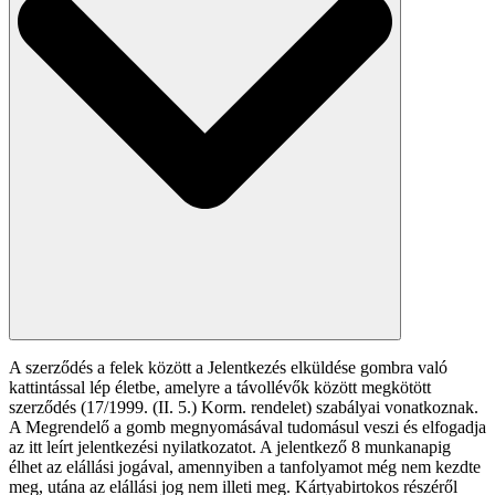
A szerződés a felek között a Jelentkezés elküldése gombra való
kattintással lép életbe, amelyre a távollévők között megkötött
szerződés (17/1999. (II. 5.) Korm. rendelet) szabályai vonatkoznak.
A Megrendelő a gomb megnyomásával tudomásul veszi és elfogadja
az itt leírt jelentkezési nyilatkozatot. A jelentkező 8 munkanapig
élhet az elállási jogával, amennyiben a tanfolyamot még nem kezdte
meg, utána az elállási jog nem illeti meg. Kártyabirtokos részéről