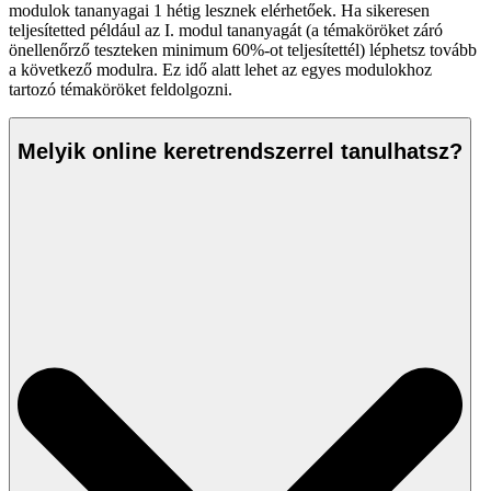
modulok tananyagai 1 hétig lesznek elérhetőek. Ha sikeresen
teljesítetted például az I. modul tananyagát (a témaköröket záró
önellenőrző teszteken minimum 60%-ot teljesítettél) léphetsz tovább
a következő modulra. Ez idő alatt lehet az egyes modulokhoz
tartozó témaköröket feldolgozni.
Melyik online keretrendszerrel tanulhatsz?