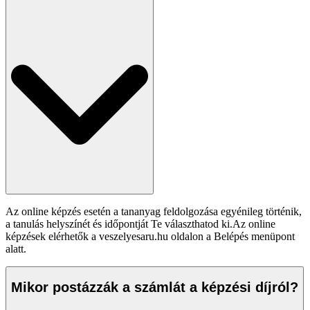
Az online képzés esetén a tananyag feldolgozása egyénileg történik,
a tanulás helyszínét és időpontját Te választhatod ki.Az online
képzések elérhetők a veszelyesaru.hu oldalon a Belépés menüpont
alatt.
Mikor postázzák a számlát a képzési díjról?