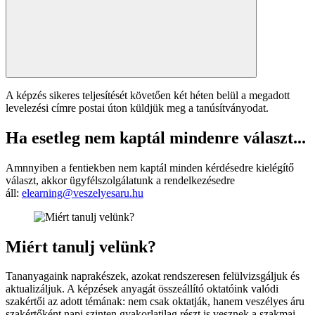
A képzés sikeres teljesítését követően két héten belül a megadott
levelezési címre postai úton küldjük meg a tanúsítványodat.
Ha esetleg nem kaptál mindenre választ...
Amnnyiben a fentiekben nem kaptál minden kérdésedre kielégítő
választ, akkor ügyfélszolgálatunk a rendelkezésedre
áll:
elearning@veszelyesaru.hu
Miért tanulj velünk?
Tananyagaink naprakészek, azokat rendszeresen felülvizsgáljuk és
aktualizáljuk. A képzések anyagát összeállító oktatóink valódi
szakértői az adott témának: nem csak oktatják, hanem veszélyes áru
szakértőként napi szinten gyakorlatilag részt is vesznek a szakmai