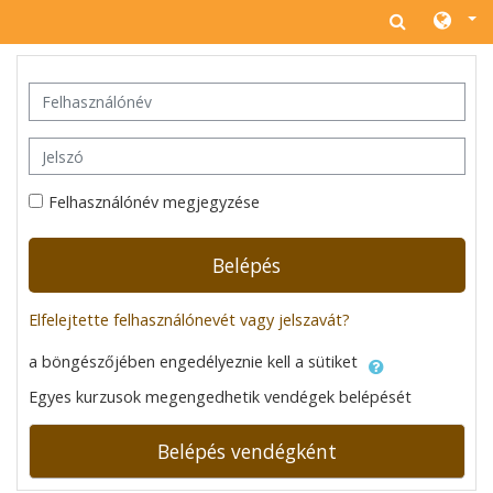
Tovább a fő tartalomhoz
Felhasználónév
Jelszó
Felhasználónév megjegyzése
Belépés
Elfelejtette felhasználónevét vagy jelszavát?
a böngészőjében engedélyeznie kell a sütiket
Egyes kurzusok megengedhetik vendégek belépését
Belépés vendégként