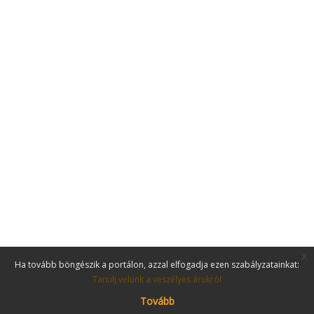
x
Ha tovább böngészik a portálon, azzal elfogadja ezen szabályzatainkat:
Tanulj velünk a veszélyes árukról
Tovább