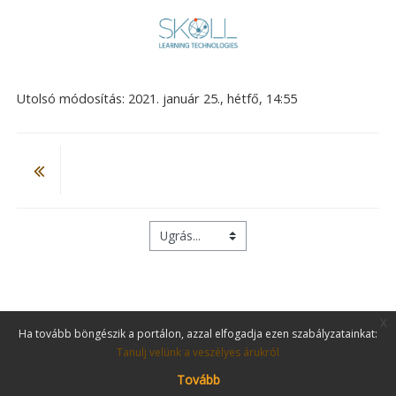
Utolsó módosítás: 2021. január 25., hétfő, 14:55
Ugrás...
x
Ha tovább böngészik a portálon, azzal elfogadja ezen szabályzatainkat:
Tanulj velünk a veszélyes árukról
Tovább