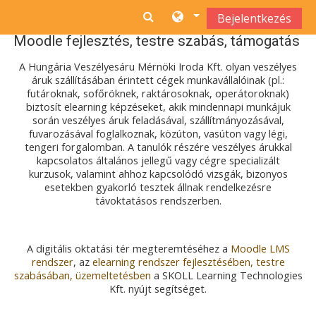
Tovább a fő tartalomhoz
Bejelentkezés
Moodle fejlesztés, testre szabás, támogatás
A Hungária Veszélyesáru Mérnöki Iroda Kft. olyan veszélyes
áruk szállításában érintett cégek munkavállalóinak (pl.:
futároknak, sofőröknek, raktárosoknak, operátoroknak)
biztosít elearning képzéseket, akik mindennapi munkájuk
során veszélyes áruk feladásával, szállítmányozásával,
fuvarozásával foglalkoznak, közúton, vasúton vagy légi,
tengeri forgalomban. A tanulók részére veszélyes árukkal
kapcsolatos általános jellegű vagy cégre specializált
kurzusok, valamint ahhoz kapcsolódó vizsgák, bizonyos
esetekben gyakorló tesztek állnak rendelkezésre
távoktatásos rendszerben.
A digitális oktatási tér megteremtéséhez a
Moodle LMS
rendszer
, az
elearning rendszer fejlesztésében, testre
szabásában, üzemeltetésben
a SKOLL Learning Technologies
Kft. nyújt segítséget.