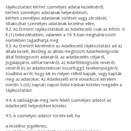
tájékoztatást kérhet személyes adatai kezeléséről,
kérheti személyes adatainak helyesbítését,
kérheti személyes adatainak törlését vagy zárolását,
tiltakozhat személyes adatának kezelése ellen,
9.2. Az Érintett tájékoztatását az Adatkezelő csak az Infotv. 9.
§ (1) bekezdésében, valamint a 19. §-ban meghatározott
esetekben tagadhatja meg.
9.3. Az Érintett kérelmére az Adatkezelő tájékoztatást ad az
általa kezelt, illetőleg az általa megbízott Adatfeldolgozók
által feldolgozott adatairól, az adatkezelés céljáról,
jogalapjáról, időtartamáról, az Adatfeldolgozók nevéről,
címéről és az adatkezeléssel összefüggő tevékenységéről,
továbbá arról, hogy kik és milyen célból kapják, vagy kapták
meg az adatokat. Az Adatkezelő erre vonatkozó kérelem
esetén 5 (öt) naptári napon belül írásban köteles megadni a
tájékoztatást.
9.4. A valóságnak meg nem felelő személyes adatot az
Adatkezelő helyesbíteni köteles.
9.5. A személyes adatot törölni kell, ha
a kezelése jogellenes,