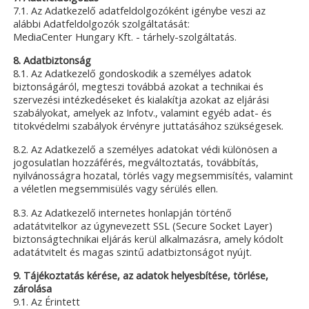
7.1. Az Adatkezelő adatfeldolgozóként igénybe veszi az
alábbi Adatfeldolgozók szolgáltatását:
MediaCenter Hungary Kft. - tárhely-szolgáltatás.
8. Adatbiztonság
8.1. Az Adatkezelő gondoskodik a személyes adatok
biztonságáról, megteszi továbbá azokat a technikai és
szervezési intézkedéseket és kialakítja azokat az eljárási
szabályokat, amelyek az Infotv., valamint egyéb adat- és
titokvédelmi szabályok érvényre juttatásához szükségesek.
8.2. Az Adatkezelő a személyes adatokat védi különösen a
jogosulatlan hozzáférés, megváltoztatás, továbbítás,
nyilvánosságra hozatal, törlés vagy megsemmisítés, valamint
a véletlen megsemmisülés vagy sérülés ellen.
8.3. Az Adatkezelő internetes honlapján történő
adatátvitelkor az úgynevezett SSL (Secure Socket Layer)
biztonságtechnikai eljárás kerül alkalmazásra, amely kódolt
adatátvitelt és magas szintű adatbiztonságot nyújt.
9. Tájékoztatás kérése, az adatok helyesbítése, törlése,
zárolása
9.1. Az Érintett