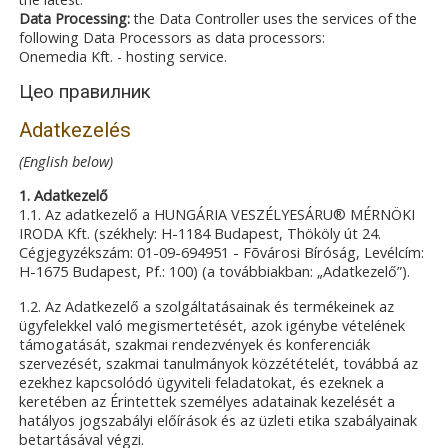
Data Processing:
the Data Controller uses the services of the
following Data Processors as data processors:
Onemedia Kft. - hosting service.
Цео правилник
Adatkezelés
(English below)
1. Adatkezelő
1.1. Az adatkezelő a HUNGÁRIA VESZÉLYESÁRU® MÉRNÖKI
IRODA Kft. (székhely: H-1184 Budapest, Thököly út 24.
Cégjegyzékszám: 01-09-694951 - Fõvárosi Bíróság, Levélcím:
H-1675 Budapest, Pf.: 100) (a továbbiakban: „Adatkezelő”).
1.2. Az Adatkezelő a szolgáltatásainak és termékeinek az
ügyfelekkel való megismertetését, azok igénybe vételének
támogatását, szakmai rendezvények és konferenciák
szervezését, szakmai tanulmányok közzétételét, továbbá az
ezekhez kapcsolódó ügyviteli feladatokat, és ezeknek a
keretében az Érintettek személyes adatainak kezelését a
hatályos jogszabályi előírások és az üzleti etika szabályainak
betartásával végzi.