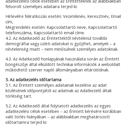
adatkezelési célok esetében az Érintetteknek az alábbiakban
felsorolt személyes adataira terjed ki:
Hírlevélre feliratkozás esetén: Vezetéknév, Keresztnév, Email
cím,
Megrendelés esetén: Kapcsolattartó neve, Kapcsolattartó
telefonszáma, Kapcsolattartó email címe.
4.2. Az Adatkezelő az Érintettektől névtelenül további
demográfiai vagy üzleti adatokat is gyűjthet, amelyek – a
névtelenség miatt – nem minősülnek személyes adatoknak.
4.3. Az Adatkezelő honlapjának használata során az Érintett
böngészője által elküldött technikai információk a weboldalt
működtető szerver napló állományaiban eltárolódnak.
5. Az adatkezelés időtartama
5.1. Az Érintett személyes adatainak kezelése az adat
közlésének időpontjától az adatnak az Adatkezelő általi
törléséig tart.
5.2. Az Adatkezelő által folytatott adatkezelés az egyes
adatkezelési célok esetében – az Érintett kérésére korábban
való törlés hiányában – az alábbiakban meghatározott
időtartamra terjed ki: