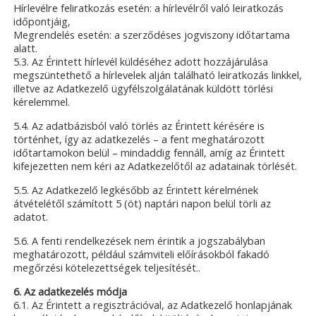
Hírlevélre feliratkozás esetén: a hírlevélről való leiratkozás
időpontjáig,
Megrendelés esetén: a szerződéses jogviszony időtartama
alatt.
5.3. Az Érintett hírlevél küldéséhez adott hozzájárulása
megszüntethető a hírlevelek alján található leiratkozás linkkel,
illetve az Adatkezelő ügyfélszolgálatának küldött törlési
kérelemmel.
5.4. Az adatbázisból való törlés az Érintett kérésére is
történhet, így az adatkezelés – a fent meghatározott
időtartamokon belül – mindaddig fennáll, amíg az Érintett
kifejezetten nem kéri az Adatkezelőtől az adatainak törlését.
5.5. Az Adatkezelő legkésőbb az Érintett kérelmének
átvételétől számított 5 (öt) naptári napon belül törli az
adatot.
5.6. A fenti rendelkezések nem érintik a jogszabályban
meghatározott, például számviteli előírásokból fakadó
megőrzési kötelezettségek teljesítését..
6. Az adatkezelés módja
6.1. Az Érintett a regisztrációval, az Adatkezelő honlapjának