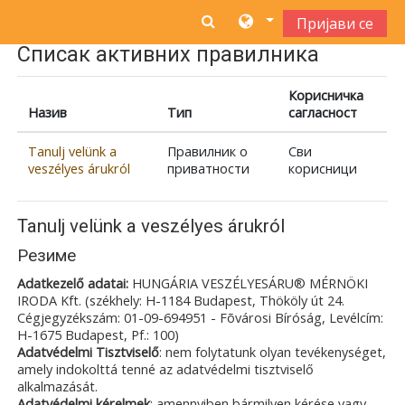
Иди на главни садржај
Пријави се
Списак активних правилника
Корисничка
Назив
Тип
сагласност
Tanulj velünk a
Правилник о
Сви
veszélyes árukról
приватности
корисници
Tanulj velünk a veszélyes árukról
Резиме
Adatkezelő adatai:
HUNGÁRIA VESZÉLYESÁRU® MÉRNÖKI
IRODA Kft. (székhely: H-1184 Budapest, Thököly út 24.
Cégjegyzékszám: 01-09-694951 - Fõvárosi Bíróság, Levélcím:
H-1675 Budapest, Pf.: 100)
Adatvédelmi Tisztviselő
: nem folytatunk olyan tevékenységet,
amely indokolttá tenné az adatvédelmi tisztviselő
alkalmazását.
Adatvédelmi kérelmek
: amennyiben bármilyen kérése vagy