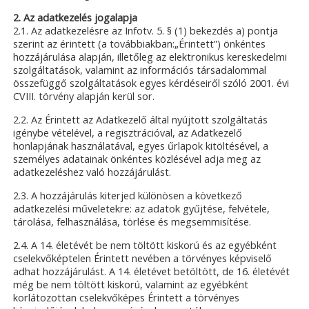
2. Az adatkezelés jogalapja
2.1. Az adatkezelésre az Infotv. 5. § (1) bekezdés a) pontja
szerint az érintett (a továbbiakban:„Érintett”) önkéntes
hozzájárulása alapján, illetőleg az elektronikus kereskedelmi
szolgáltatások, valamint az információs társadalommal
összefüggő szolgáltatások egyes kérdéseiről szóló 2001. évi
CVIII. törvény alapján kerül sor.
2.2. Az Érintett az Adatkezelő által nyújtott szolgáltatás
igénybe vételével, a regisztrációval, az Adatkezelő
honlapjának használatával, egyes űrlapok kitöltésével, a
személyes adatainak önkéntes közlésével adja meg az
adatkezeléshez való hozzájárulást.
2.3. A hozzájárulás kiterjed különösen a következő
adatkezelési műveletekre: az adatok gyűjtése, felvétele,
tárolása, felhasználása, törlése és megsemmisítése.
2.4. A 14. életévét be nem töltött kiskorú és az egyébként
cselekvőképtelen Érintett nevében a törvényes képviselő
adhat hozzájárulást. A 14. életévet betöltött, de 16. életévét
még be nem töltött kiskorú, valamint az egyébként
korlátozottan cselekvőképes Érintett a törvényes