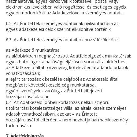
használatával, egyes kérdőívek kitöltésével, postai vagy
elektronikus levelekben való rögzítéssel és esetleges egyéb
egyedi módon közli az Adatkezelővel a személyes adatait.
6.2. Az Érintettek személyes adatainak nyilvántartása az
egyes adatkezelési célok szerint elkülönítve történik.
6.3. Az Érintettek személyes adataihoz hozzáférők köre:
az Adatkezelő munkatársai;
az alábbiakban meghatározott Adatfeldolgozók munkatársai;
egyes hatóságok a hatósági eljárások során általuk kért és
az Adatkezelő által törvényileg kötelezően átadandó adatok
vonatkozásában;
a lejárt tartozások kezelése céljából az Adatkezelő által
megbízott követeléskezelő cég munkatársai;
egyéb személyek kizárólag az Érintett kifejezett
hozzájárulása alapján.
6.4. Az Adatkezelő időbeli korlátozás nélküli szigorú
titoktartási kötelezettséget vállal az általa kezelt személyes
adatok vonatkozásában, azokat – az Érintett
hozzájárulásától eltérően – nem hozhatja harmadik személy
tudomására.
7. Adatfeldolgozás