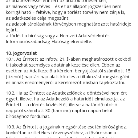
az adatkezeléssel érintett az adatok törlését kéri,
az hiányos vagy téves – és ez az állapot jogszerűen nem
korrigálható – feltéve, hogy a törlést törvény nem zárja ki,
az adatkezelés célja megszűnt,
az adatok tárolásának törvényben meghatározott határideje
lejárt,
a törlést a bíróság vagy a Nemzeti Adatvédelmi és
Információszabadság Hatóság elrendelte.
10. Jogorvoslat
10.1. Az Érintett az Infotv. 21. §-ában meghatározott okokból
tiltakozhat személyes adatának kezelése ellen. Ebben az
esetben az Adatkezelő a kérelem benyújtásától számított 15
(tizenöt) naptári nap alatt köteles a tiltakozást megvizsgálni
és annak eredményéről a kérelmezőt írásban tájékoztatni.
10.2. Ha az Érintett az Adatkezelőnek a döntésével nem ért
egyet, illetve, ha az Adatkezelő a határidőt elmulasztja, az
Érintett – a döntés közlésétől, illetve a határidő utolsó
napjától számított 30 (harminc) naptári napon belül –
bírósághoz fordulhat.
10.3. Az Érintett a jogainak megsértése esetén bírósághoz,
konkrétan az illetékes törvényszékhez, a fővárosban a