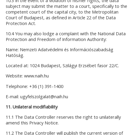
10.3 In the event of a violation of his/her rights, the data
subject may submit the matter to a court, specifically to the
competent court of the capital city, to the Metropolitan
Court of Budapest, as defined in Article 22 of the Data
Protection Act.
10.4 You may also lodge a complaint with the National Data
Protection and Freedom of Information Authority:
Name: Nemzeti Adatvédelmi és Információszabadság
Hatóság.
Located at: 1024 Budapest, Szilágyi Erzsébet fasor 22/C.
Website: www.naih.hu
Telephone: +36 (1) 391-1400
E-mail: ugyfelszolgalat@naih.hu
11. Unilateral modifiability
11.1 The Data Controller reserves the right to unilaterally
amend this Privacy Notice.
11.2 The Data Controller will publish the current version of