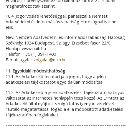
Fővárosi Törvényszékhez fordulhat az Infotv. 22. §-ában
meghatározottak szerint.
10.4. Jogorvoslati lehetőséggel, panasszal a Nemzeti
Adatvédelmi és Információszabadság Hatóságnál is lehet
élni:
Név: Nemzeti Adatvédelmi és Információszabadság Hatóság
Székhely: 1024 Budapest, Szilágyi Erzsébet fasor 22/C.
Honlap: www.naih.hu
Telefon: +36 (1) 391-1400
E-mail:
ugyfelszolgalat@naih.hu
11. Egyoldalú módosíthatóság
11.1. Az Adatkezelő fenntartja a jogot, hogy a jelen
adatkezelési tájékoztatót egyoldalúan módosítsa.
11.2. Az Adatkezelő a jelen adatkezelési tájékoztató hatályos
változatát az internetes honlapján teszi közzé. Az Érintett az
Adatkezelő által nyújtott szolgáltatás igénybe vételével,
ráutaló magatartással fogadja el a módosított adatkezelési
tájékoztatóban foglaltakat.
--------------------------------------------------------------------
--------------------------------------------------------------------