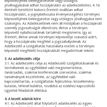
képviselőjének beleegyezésével vagy utólagos
jóváhagyásával adhat hozzájárulást az adatkezeléshez. A 16.
életévét betöltött kiskorú Érintett önállóan adhat
hozzájárulást, a jognyilatkozata érvényességéhez törvényes
képviselőjének beleegyezése vagy utólagos jóváhagyása nem
szükséges. Az Adatkezelőnek nem áll módjában a hozzájáruló
személy jogosultságát ellenőrizni, illetve a törvényes
képviselő nyilatkozatának tartalmát megismerni, így az
Érintett, illetve annak törvényes képviselője szavatol azért,
hogy a hozzájárulás megfelel a jogszabályoknak. Az
Adatkezelő a szolgáltatás használata esetén a törvényes
képviselő megfelelő hozzájárulását megadottnak tekinti.
3. Az adatkezelés célja
3.1. Az adatkezelés célja az Adatkezelő szolgáltatásainak és
termékeinek az ügyfelekkel való megismertetése,
tanácsadás, szakmai konferenciák szervezése, szakmai
tanulmányok közzététele, az ügyfelekkel való
kapcsolattartás, a szolgáltatás fejlesztése, közvélemény-
kutatás, hírlevél küldése, továbbá az ezekhez kapcsolódó
ügyviteli feladatok ellátása.
4. A kezelt adatok köre
4.1. Az Adatkezelő által folytatott adatkezelés az egyes