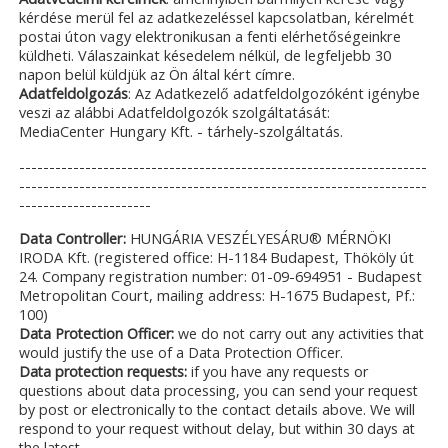
kérdése merül fel az adatkezeléssel kapcsolatban, kérelmét
postai úton vagy elektronikusan a fenti elérhetőségeinkre
küldheti. Válaszainkat késedelem nélkül, de legfeljebb 30
napon belül küldjük az Ön által kért címre.
Adatfeldolgozás
: Az Adatkezelő adatfeldolgozóként igénybe
veszi az alábbi Adatfeldolgozók szolgáltatását:
MediaCenter Hungary Kft. - tárhely-szolgáltatás.
--------------------------------------------------------------------
--------------------------------------------------------------------
----------------------
Data Controller:
HUNGÁRIA VESZÉLYESÁRU® MÉRNÖKI
IRODA Kft. (registered office: H-1184 Budapest, Thököly út
24. Company registration number: 01-09-694951 - Budapest
Metropolitan Court, mailing address: H-1675 Budapest, Pf.:
100)
Data Protection Officer:
we do not carry out any activities that
would justify the use of a Data Protection Officer.
Data protection requests:
if you have any requests or
questions about data processing, you can send your request
by post or electronically to the contact details above. We will
respond to your request without delay, but within 30 days at
the latest.