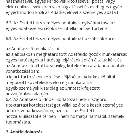
használatával, egyes kérdőívek kitöltésével, postai vagy
elektronikus levelekben való rögzítéssel és esetleges egyéb
egyedi módon közli az Adatkezelővel a személyes adatait.
6.2. Az Érintettek személyes adatainak nyilvántartása az
egyes adatkezelési célok szerint elkülönítve történik.
6.3. Az Érintettek személyes adataihoz hozzáférők köre:
az Adatkezelő munkatársai;
az alábbiakban meghatározott Adatfeldolgozók munkatársai;
egyes hatóságok a hatósági eljárások során általuk kért és
az Adatkezelő által törvényileg kötelezően átadandó adatok
vonatkozásában;
a lejárt tartozások kezelése céljából az Adatkezelő által
megbízott követeléskezelő cég munkatársai;
egyéb személyek kizárólag az Érintett kifejezett
hozzájárulása alapján.
6.4. Az Adatkezelő időbeli korlátozás nélküli szigorú
titoktartási kötelezettséget vállal az általa kezelt személyes
adatok vonatkozásában, azokat – az Érintett
hozzájárulásától eltérően – nem hozhatja harmadik személy
tudomására.
7. Adatfeldolgozás