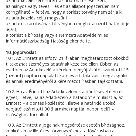
az adatkezeléssel érintett az adatok törlését kéri,
az hiányos vagy téves – és ez az állapot jogszerűen nem
korrigálható – feltéve, hogy a törlést törvény nem zárja ki,
az adatkezelés célja megszűnt,
az adatok tárolásának törvényben meghatározott határideje
lejárt,
a törlést a bíróság vagy a Nemzeti Adatvédelmi és
Információszabadság Hatóság elrendelte.
10. Jogorvoslat
10.1. Az Érintett az Infotv. 21. §-ában meghatározott okokból
tiltakozhat személyes adatának kezelése ellen. Ebben az
esetben az Adatkezelő a kérelem benyújtásától számított 15
(tizenöt) naptári nap alatt köteles a tiltakozást megvizsgálni
és annak eredményéről a kérelmezőt írásban tájékoztatni.
10.2. Ha az Érintett az Adatkezelőnek a döntésével nem ért
egyet, illetve, ha az Adatkezelő a határidőt elmulasztja, az
Érintett – a döntés közlésétől, illetve a határidő utolsó
napjától számított 30 (harminc) naptári napon belül –
bírósághoz fordulhat.
10.3. Az Érintett a jogainak megsértése esetén bírósághoz,
konkrétan az illetékes törvényszékhez, a fővárosban a