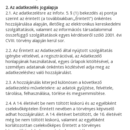
2. Az adatkezelés jogalapja
2.1. Az adatkezelésre az Infotv. 5. § (1) bekezdés a) pontja
szerint az érintett (a továbbiakban:„Érintett”) önkéntes
hozzájárulása alapján, illetőleg az elektronikus kereskedelmi
szolgáltatások, valamint az információs társadalommal
összefüggő szolgáltatások egyes kérdéseiről szóló 2001. évi
CVIII. törvény alapján kerül sor.
2.2. Az Érintett az Adatkezelő által nyújtott szolgáltatás
igénybe vételével, a regisztrációval, az Adatkezelő
honlapjának használatával, egyes űrlapok kitöltésével, a
személyes adatainak önkéntes közlésével adja meg az
adatkezeléshez való hozzájárulást.
2.3. A hozzájárulás kiterjed különösen a következő
adatkezelési műveletekre: az adatok gyűjtése, felvétele,
tárolása, felhasználása, törlése és megsemmisítése.
2.4. A 14. életévét be nem töltött kiskorú és az egyébként
cselekvőképtelen Érintett nevében a törvényes képviselő
adhat hozzájárulást. A 14. életévet betöltött, de 16. életévét
még be nem töltött kiskorú, valamint az egyébként
korlátozottan cselekvőképes Érintett a törvényes