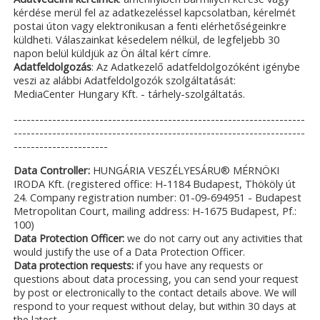
kérdése merül fel az adatkezeléssel kapcsolatban, kérelmét
postai úton vagy elektronikusan a fenti elérhetőségeinkre
küldheti. Válaszainkat késedelem nélkül, de legfeljebb 30
napon belül küldjük az Ön által kért címre.
Adatfeldolgozás
: Az Adatkezelő adatfeldolgozóként igénybe
veszi az alábbi Adatfeldolgozók szolgáltatását:
MediaCenter Hungary Kft. - tárhely-szolgáltatás.
--------------------------------------------------------------------
--------------------------------------------------------------------
----------------------
Data Controller:
HUNGÁRIA VESZÉLYESÁRU® MÉRNÖKI
IRODA Kft. (registered office: H-1184 Budapest, Thököly út
24. Company registration number: 01-09-694951 - Budapest
Metropolitan Court, mailing address: H-1675 Budapest, Pf.:
100)
Data Protection Officer:
we do not carry out any activities that
would justify the use of a Data Protection Officer.
Data protection requests:
if you have any requests or
questions about data processing, you can send your request
by post or electronically to the contact details above. We will
respond to your request without delay, but within 30 days at
the latest.