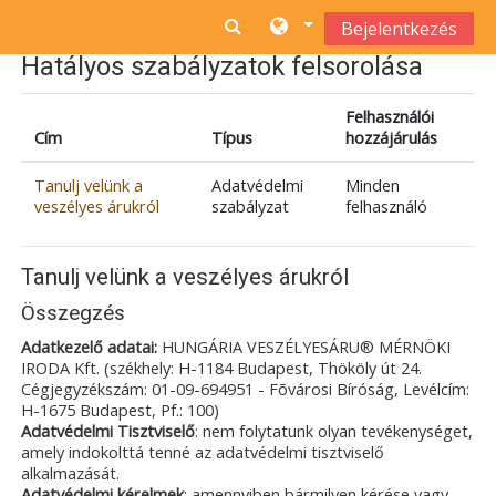
Tovább a fő tartalomhoz
Bejelentkezés
Hatályos szabályzatok felsorolása
Felhasználói
Cím
Típus
hozzájárulás
Tanulj velünk a
Adatvédelmi
Minden
veszélyes árukról
szabályzat
felhasználó
Tanulj velünk a veszélyes árukról
Összegzés
Adatkezelő adatai:
HUNGÁRIA VESZÉLYESÁRU® MÉRNÖKI
IRODA Kft. (székhely: H-1184 Budapest, Thököly út 24.
Cégjegyzékszám: 01-09-694951 - Fõvárosi Bíróság, Levélcím:
H-1675 Budapest, Pf.: 100)
Adatvédelmi Tisztviselő
: nem folytatunk olyan tevékenységet,
amely indokolttá tenné az adatvédelmi tisztviselő
alkalmazását.
Adatvédelmi kérelmek
: amennyiben bármilyen kérése vagy