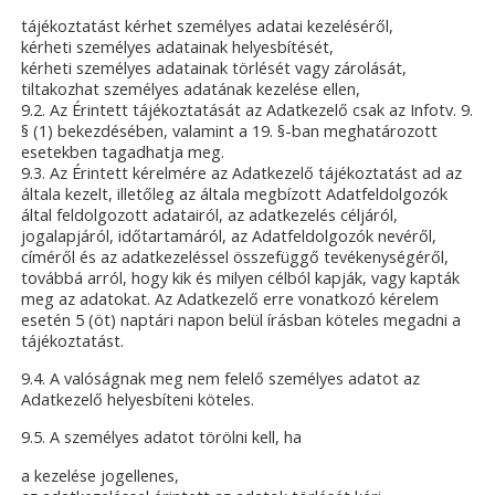
tájékoztatást kérhet személyes adatai kezeléséről,
kérheti személyes adatainak helyesbítését,
kérheti személyes adatainak törlését vagy zárolását,
tiltakozhat személyes adatának kezelése ellen,
9.2. Az Érintett tájékoztatását az Adatkezelő csak az Infotv. 9.
§ (1) bekezdésében, valamint a 19. §-ban meghatározott
esetekben tagadhatja meg.
9.3. Az Érintett kérelmére az Adatkezelő tájékoztatást ad az
általa kezelt, illetőleg az általa megbízott Adatfeldolgozók
által feldolgozott adatairól, az adatkezelés céljáról,
jogalapjáról, időtartamáról, az Adatfeldolgozók nevéről,
címéről és az adatkezeléssel összefüggő tevékenységéről,
továbbá arról, hogy kik és milyen célból kapják, vagy kapták
meg az adatokat. Az Adatkezelő erre vonatkozó kérelem
esetén 5 (öt) naptári napon belül írásban köteles megadni a
tájékoztatást.
9.4. A valóságnak meg nem felelő személyes adatot az
Adatkezelő helyesbíteni köteles.
9.5. A személyes adatot törölni kell, ha
a kezelése jogellenes,