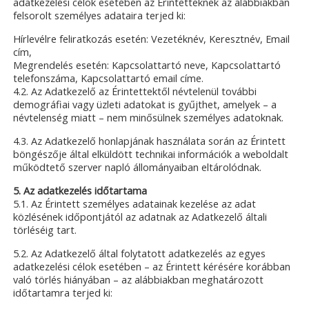
adatkezelési célok esetében az Érintetteknek az alábbiakban
felsorolt személyes adataira terjed ki:
Hírlevélre feliratkozás esetén: Vezetéknév, Keresztnév, Email
cím,
Megrendelés esetén: Kapcsolattartó neve, Kapcsolattartó
telefonszáma, Kapcsolattartó email címe.
4.2. Az Adatkezelő az Érintettektől névtelenül további
demográfiai vagy üzleti adatokat is gyűjthet, amelyek – a
névtelenség miatt – nem minősülnek személyes adatoknak.
4.3. Az Adatkezelő honlapjának használata során az Érintett
böngészője által elküldött technikai információk a weboldalt
működtető szerver napló állományaiban eltárolódnak.
5. Az adatkezelés időtartama
5.1. Az Érintett személyes adatainak kezelése az adat
közlésének időpontjától az adatnak az Adatkezelő általi
törléséig tart.
5.2. Az Adatkezelő által folytatott adatkezelés az egyes
adatkezelési célok esetében – az Érintett kérésére korábban
való törlés hiányában – az alábbiakban meghatározott
időtartamra terjed ki: