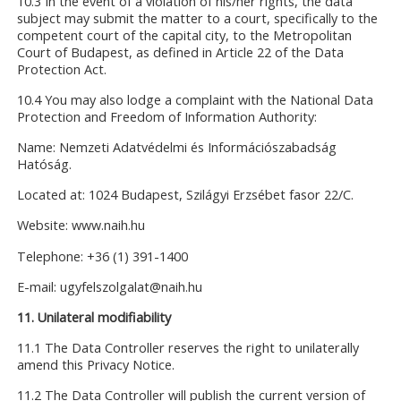
10.3 In the event of a violation of his/her rights, the data
subject may submit the matter to a court, specifically to the
competent court of the capital city, to the Metropolitan
Court of Budapest, as defined in Article 22 of the Data
Protection Act.
10.4 You may also lodge a complaint with the National Data
Protection and Freedom of Information Authority:
Name: Nemzeti Adatvédelmi és Információszabadság
Hatóság.
Located at: 1024 Budapest, Szilágyi Erzsébet fasor 22/C.
Website: www.naih.hu
Telephone: +36 (1) 391-1400
E-mail: ugyfelszolgalat@naih.hu
11. Unilateral modifiability
11.1 The Data Controller reserves the right to unilaterally
amend this Privacy Notice.
11.2 The Data Controller will publish the current version of