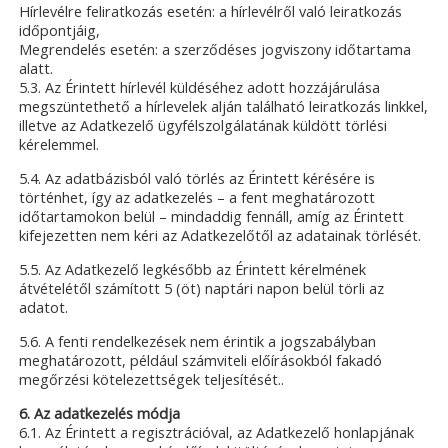
Hírlevélre feliratkozás esetén: a hírlevélről való leiratkozás
időpontjáig,
Megrendelés esetén: a szerződéses jogviszony időtartama
alatt.
5.3. Az Érintett hírlevél küldéséhez adott hozzájárulása
megszüntethető a hírlevelek alján található leiratkozás linkkel,
illetve az Adatkezelő ügyfélszolgálatának küldött törlési
kérelemmel.
5.4. Az adatbázisból való törlés az Érintett kérésére is
történhet, így az adatkezelés – a fent meghatározott
időtartamokon belül – mindaddig fennáll, amíg az Érintett
kifejezetten nem kéri az Adatkezelőtől az adatainak törlését.
5.5. Az Adatkezelő legkésőbb az Érintett kérelmének
átvételétől számított 5 (öt) naptári napon belül törli az
adatot.
5.6. A fenti rendelkezések nem érintik a jogszabályban
meghatározott, például számviteli előírásokból fakadó
megőrzési kötelezettségek teljesítését..
6. Az adatkezelés módja
6.1. Az Érintett a regisztrációval, az Adatkezelő honlapjának