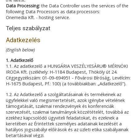
Data Processing:
the Data Controller uses the services of the
following Data Processors as data processors:
Onemedia Kft. - hosting service.
Teljes szabályzat
Adatkezelés
(English below)
1. Adatkezelő
1.1. Az adatkezelő a HUNGÁRIA VESZÉLYESÁRU® MÉRNÖKI
IRODA Kft. (székhely: H-1184 Budapest, Thököly út 24.
Cégjegyzékszám: 01-09-694951 - Fõvárosi Bíróság, Levélcím:
H-1675 Budapest, Pf.: 100) (a továbbiakban: „Adatkezelő”).
1.2. Az Adatkezelő a szolgáltatásainak és termékeinek az
ügyfelekkel való megismertetését, azok igénybe vételének
támogatását, szakmai rendezvények és konferenciák
szervezését, szakmai tanulmányok közzétételét, továbbá az
ezekhez kapcsolódó ügyviteli feladatokat, és ezeknek a
keretében az Érintettek személyes adatainak kezelését a
hatályos jogszabályi előírások és az üzleti etika szabályainak
betartásával végzi.