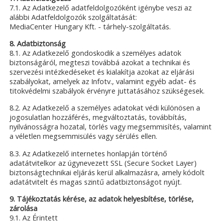
7.1. Az Adatkezelő adatfeldolgozóként igénybe veszi az
alábbi Adatfeldolgozók szolgáltatását:
MediaCenter Hungary Kft. - tárhely-szolgáltatás.
8. Adatbiztonság
8.1. Az Adatkezelő gondoskodik a személyes adatok
biztonságáról, megteszi továbbá azokat a technikai és
szervezési intézkedéseket és kialakítja azokat az eljárási
szabályokat, amelyek az Infotv., valamint egyéb adat- és
titokvédelmi szabályok érvényre juttatásához szükségesek.
8.2. Az Adatkezelő a személyes adatokat védi különösen a
jogosulatlan hozzáférés, megváltoztatás, továbbítás,
nyilvánosságra hozatal, törlés vagy megsemmisítés, valamint
a véletlen megsemmisülés vagy sérülés ellen.
8.3. Az Adatkezelő internetes honlapján történő
adatátvitelkor az úgynevezett SSL (Secure Socket Layer)
biztonságtechnikai eljárás kerül alkalmazásra, amely kódolt
adatátvitelt és magas szintű adatbiztonságot nyújt.
9. Tájékoztatás kérése, az adatok helyesbítése, törlése,
zárolása
9.1. Az Érintett