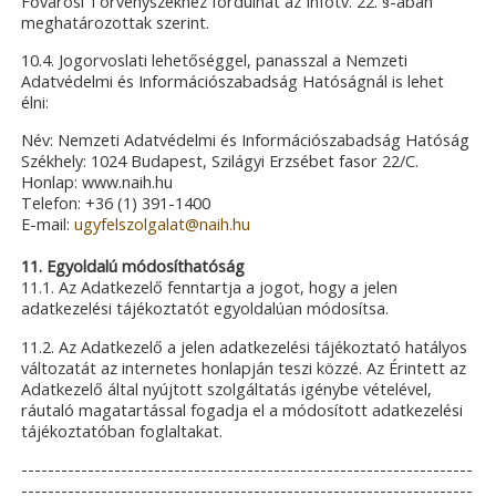
Fővárosi Törvényszékhez fordulhat az Infotv. 22. §-ában
meghatározottak szerint.
10.4. Jogorvoslati lehetőséggel, panasszal a Nemzeti
Adatvédelmi és Információszabadság Hatóságnál is lehet
élni:
Név: Nemzeti Adatvédelmi és Információszabadság Hatóság
Székhely: 1024 Budapest, Szilágyi Erzsébet fasor 22/C.
Honlap: www.naih.hu
Telefon: +36 (1) 391-1400
E-mail:
ugyfelszolgalat@naih.hu
11. Egyoldalú módosíthatóság
11.1. Az Adatkezelő fenntartja a jogot, hogy a jelen
adatkezelési tájékoztatót egyoldalúan módosítsa.
11.2. Az Adatkezelő a jelen adatkezelési tájékoztató hatályos
változatát az internetes honlapján teszi közzé. Az Érintett az
Adatkezelő által nyújtott szolgáltatás igénybe vételével,
ráutaló magatartással fogadja el a módosított adatkezelési
tájékoztatóban foglaltakat.
--------------------------------------------------------------------
--------------------------------------------------------------------