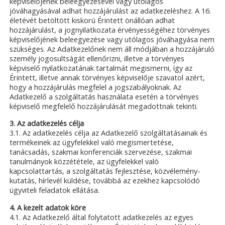
képviselőjének beleegyezésével vagy utólagos
jóváhagyásával adhat hozzájárulást az adatkezeléshez. A 16.
életévét betöltött kiskorú Érintett önállóan adhat
hozzájárulást, a jognyilatkozata érvényességéhez törvényes
képviselőjének beleegyezése vagy utólagos jóváhagyása nem
szükséges. Az Adatkezelőnek nem áll módjában a hozzájáruló
személy jogosultságát ellenőrizni, illetve a törvényes
képviselő nyilatkozatának tartalmát megismerni, így az
Érintett, illetve annak törvényes képviselője szavatol azért,
hogy a hozzájárulás megfelel a jogszabályoknak. Az
Adatkezelő a szolgáltatás használata esetén a törvényes
képviselő megfelelő hozzájárulását megadottnak tekinti.
3. Az adatkezelés célja
3.1. Az adatkezelés célja az Adatkezelő szolgáltatásainak és
termékeinek az ügyfelekkel való megismertetése,
tanácsadás, szakmai konferenciák szervezése, szakmai
tanulmányok közzététele, az ügyfelekkel való
kapcsolattartás, a szolgáltatás fejlesztése, közvélemény-
kutatás, hírlevél küldése, továbbá az ezekhez kapcsolódó
ügyviteli feladatok ellátása.
4. A kezelt adatok köre
4.1. Az Adatkezelő által folytatott adatkezelés az egyes