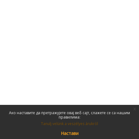
x
Ако наставите да претражујете овај веб сајт, слажете се са нашим
правилима:
Tanulj velünk a veszélyes árukról
Настави