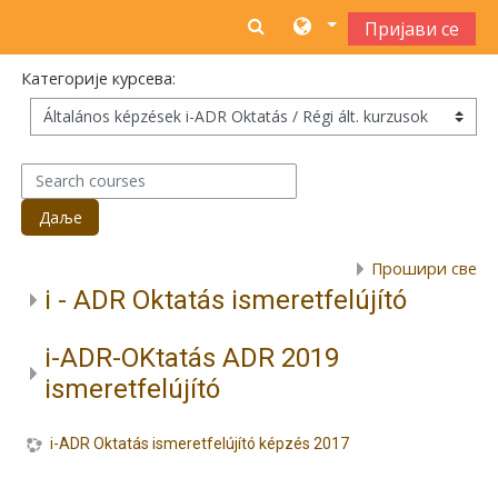
Иди на главни садржај
Пријави се
Категорије курсева:
Search courses
Даље
Прошири све
i - ADR Oktatás ismeretfelújító
i-ADR-OKtatás ADR 2019
ismeretfelújító
i-ADR Oktatás ismeretfelújító képzés 2017