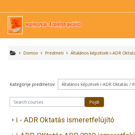
Preskoči na glavno vsebino
Domov
Predmeti
Általános képzések i-ADR Oktat
Kategorije predmetov:
arch courses
Pojdi
i - ADR Oktatás ismeretfelújító