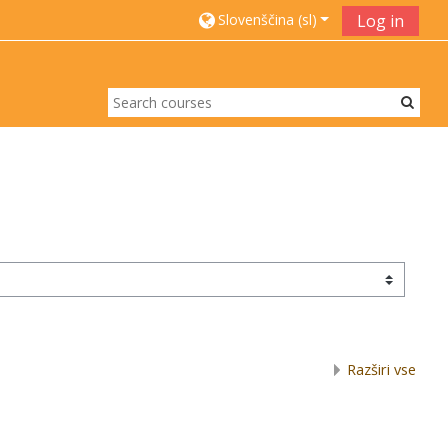
Slovenščina ‎(sl)‎
Log in
Razširi vse