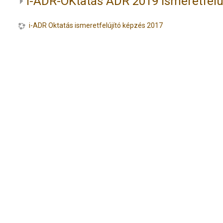
i-ADR-OKtatás ADR 2019 ismeretfelú
i-ADR Oktatás ismeretfelújító képzés 2017