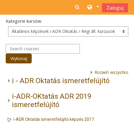
Przejdź do głównej zawartości
Zaloguj
Kategorie kursów:
Search courses
Wykonaj
Rozwiń wszystko
i - ADR Oktatás ismeretfelújító
i-ADR-OKtatás ADR 2019
ismeretfelújító
i-ADR Oktatás ismeretfelújító képzés 2017