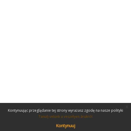
x
Kontynuując przeglądanie tej strony wyrażasz zgodę na nasze polityki
Tanulj velünk a veszélyes árukról
Kontynuuj