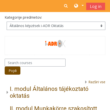
Preskoči na glavno vsebino
Log in
Kategorije predmetov:
Search courses
Pojdi
Razširi vse
I. modul Általános tájékoztató
oktatás
II. modul Munkakörre szakosított