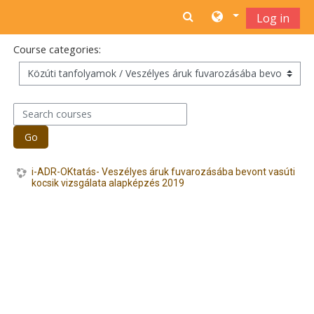
Skip to main content
Log in
Course categories:
Search courses
Go
i-ADR-OKtatás- Veszélyes áruk fuvarozásába bevont vasúti
kocsik vizsgálata alapképzés 2019