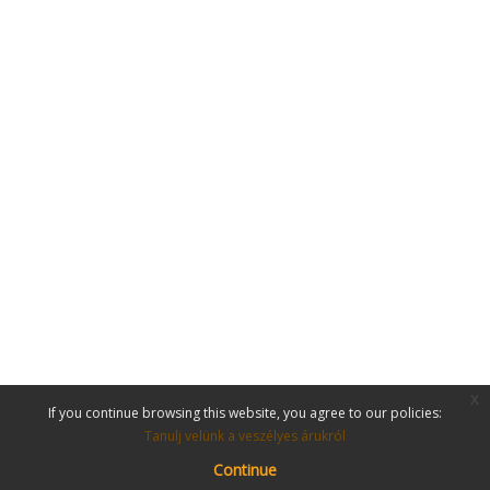
x
If you continue browsing this website, you agree to our policies:
Tanulj velünk a veszélyes árukról
Continue