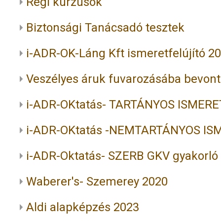
Régi kurzusok
Biztonsági Tanácsadó tesztek
i-ADR-OK-Láng Kft ismeretfelújító 2
Veszélyes áruk fuvarozásába bevont 
i-ADR-OKtatás- TARTÁNYOS ISMERET
i-ADR-OKtatás -NEMTARTÁNYOS ISM
i-ADR-Oktatás- SZERB GKV gyakorló
Waberer's- Szemerey 2020
Aldi alapképzés 2023