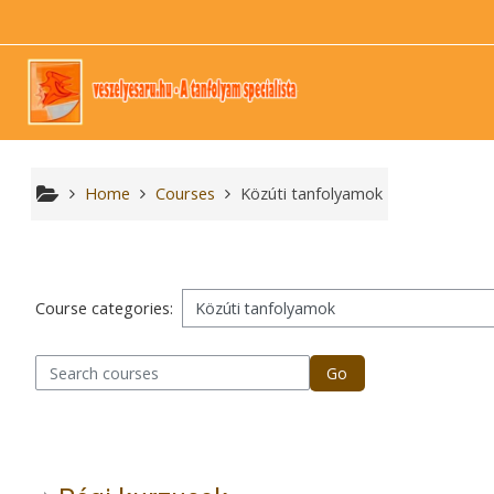
Skip to main content
Home
Courses
Közúti tanfolyamok
Course categories:
arch courses
Go