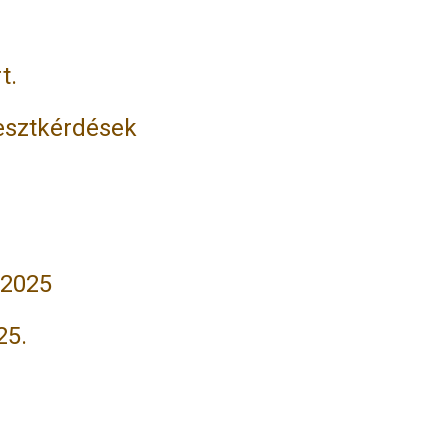
t.
tesztkérdések
5
 2025
25.