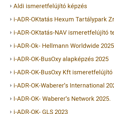
Aldi ismeretfelújító képzés
i-ADR-OKtatás Hexum Tartálypark Zr
i-ADR-OKtatás-NAV ismeretfelújító 
i-ADR-Ok- Hellmann Worldwide 202
i-ADR-OK-BusOxy alapképzés 2025
i-ADR-OK-BusOxy Kft ismeretfelújító
i-ADR-OK-Waberer's International 20
I-ADR-OK- Waberer's Network 2025.
i-ADR-OK- GLS 2023