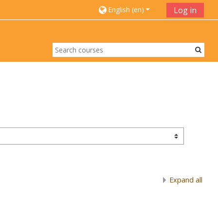
English ‎(en)‎
Log in
Expand all